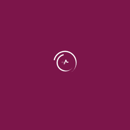
10. سلول‌های واکنشی یا هیپرپلاستیک
پاسخ سیستم ایمنی یا بافت‌ها به تحریک یا التهاب
بسته به نوع نمونه، بررسی‌های خاص هم انجام می‌شود:
• سیتولوژی مایعات بدن (آسیت، پلور، CSF):
بررسی سلول‌های بدخیم، التهابی یا
عفونی
• FNA (نمونه‌برداری با سوزن):
بررسی توده‌های مشکوک (تیروئید، پستان، غدد
لنفاوی...)
• سیتولوژی ادرار یا ترشحات:
تشخیص سرطان مثانه یا عفونت
• پاپ‌اسمیر (سیتولوژی سرویکس):
بررسی سلول‌های پیش‌سرطانی یا HPV
۱. سیتولوژی ادرار (Urine Cytology) چیست؟
بررسی سلول‌های موجود در ادرار زیر میکروسکوپ برای شناسایی تغییرات غیرطبیعی
یا سرطانی.
کاربرد:
• تشخیص سرطان مثانه، سرطان کلیه یا مجاری ادراری
• بررسی علت وجود خون در ادرار (هماچوری)