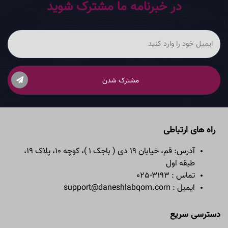
در خبرنامه ما مشترک شوید
مشترک شدن
راه های ارتباطی
آدرس: قم، خیابان 19 دی ( باجک 1 )، کوچه 10، پلاک 19،
طبقه اول
تماس : 3193-025
ایمیل : support@daneshlabqom.com
دسترسی سریع