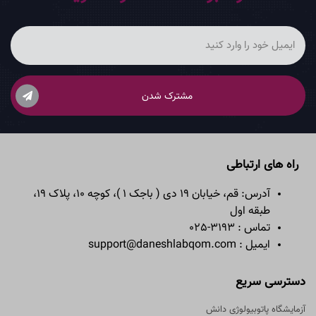
مشترک شدن
راه های ارتباطی
آدرس: قم، خیابان 19 دی ( باجک 1 )، کوچه 10، پلاک 19،
طبقه اول
تماس : 3193-025
ایمیل : support@daneshlabqom.com
دسترسی سریع
آزمایشگاه پاتوبیولوژی دانش