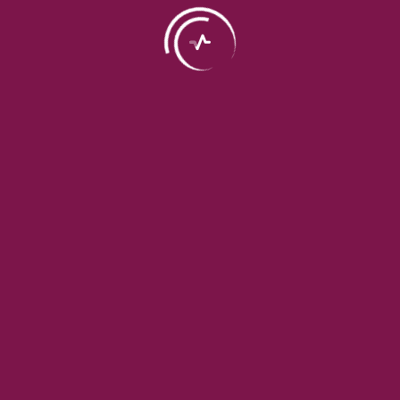
آخرین پست ها
1404 مهر 30
آزمایش HPV، نحوه انجام و ارتباط با سرطان دهانه
رحم
1404 مهر 27
چکاپ در چه بازه سنی برای پیشگیری از ابتلا به
بیماری ضروری است؟
1404 مهر 20
اهمیت انجام آزمایشات چکاپ در سلامتی نوجوانان
1404 مهر 15
آزمایش عملکرد کلیه ( اینکه BUN و کراتینین چه
چیزی نشان می‌دهند؟)