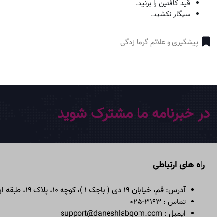
قید کافئین را بزنید.
سیگار نکشید.
پیشگیری و علائم گرما زدگی
در خبرنامه ما مشترک شوید
راه های ارتباطی
آدرس: قم، خیابان 19 دی ( باجک 1 )، کوچه 10، پلاک 19، طبقه اول
تماس : 3193-025
ایمیل : support@daneshlabqom.com