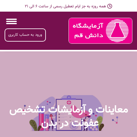
همه روزه به جز ایام تعطیل رسمی از ساعت 6 الی 21
ورود به حساب کاربری
معاینات و آزمایشات تشخیص
عفونت در بدن