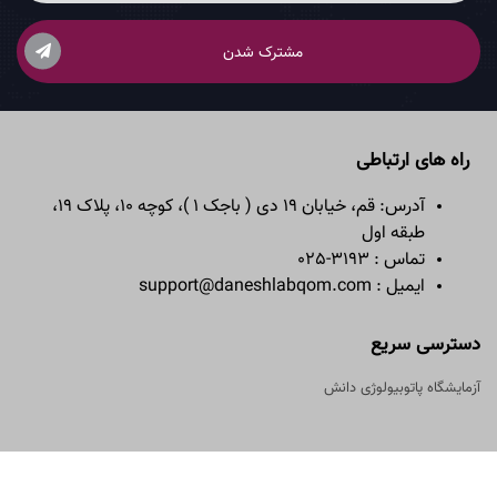
مشترک شدن
راه های ارتباطی
آدرس: قم، خیابان 19 دی ( باجک 1 )، کوچه 10، پلاک 19،
طبقه اول
تماس : 3193-025
ایمیل : support@daneshlabqom.com
دسترسی سریع
آزمایشگاه پاتوبیولوژی دانش