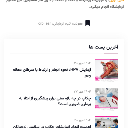
طبی نوین
) با تجهیزات پیشرفته با دقت و صحت بالا زیر نظر مسئولین فنی محترم
آزمایشگاه انجام میگیرد.
عفونت، تب، آزمایش، crp، esr
آخرین پست ها
1404 مهر 30
آزمایش HPV، نحوه انجام و ارتباط با سرطان دهانه
رحم
1404 مهر 27
چکاپ در چه بازه سنی برای پیشگیری از ابتلا به
بیماری ضروری است؟
1404 مهر 20
اهمیت انجام آزمایشات چکاپ در سلامتی نوجوانان