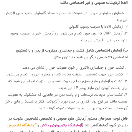
الف) آزمایشات عمومی و غیر اختصاصی مانند:
۱. شمارش سلولهای خونی، در عفونت ها معمولا تعداد گلبولهای سفید خون افزایش
می یابد
۲. آزمایش ESR یا سرعت رسوب گلبولی
۳. آزمایش CRP که روی خون انجام می شود. دو آزمایش اخیر در صورت وجود
التهاب در بدن افزایش می یابند.
ب) آزمایش اختصاصی شامل کشت و جداسازی میکروب از بدن و یا تستهای
اختصاصی تشخیصی دیگر می شود به عنوان مثال:
۱. کشت خون و جداسازی باکتری از خون عفونت خون را نشان می دهد.
۲. کشت ادرار جهت تشخیص عفونت مثانه، کلیه و مجاری ادراری انجام می شود.
۳. کشت و آزمایش مایع مغزی-نخاعی جهت تشخیص مننژیت انجام می شود که
برای بدست آوردن این مایع بیمار LP می شود.
۴. کشت سایر مایعات، ترشحات و یا بافت بدن در جاهایی که مشکوک به عفونت
هست مانند هر نوع لوله گذاری در بدن نوزاد (آنژیوکت، کتتر یا شنت) از مایع داخل
آن ممکن است جهت بررسی وجود عفونت نمونه گرفته شود.
قابل توجه همراهان محترم آزمایش های عمومی و تخصصی تشخیص عفونت در
بدن در گروه آزمایشگاهی دانا (
آزمایشگاه پاتوبیولوژی دانش
و
آزمایشگاه تشخیص