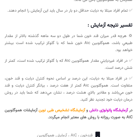
✅ تمام افراد مبتلا به دیابت حداقل دو بار در سال باید این آزمایش را انجام دهند.
تفسیر نتیجه آزمایش :
💢 هرچه قدر ميزان قند خون شما در طول دو سه ماهه گذشته بالاتر از مقدار
طبيعي باشد، هموگلوبين A1c خون شما كه با گلوكز تركيب شده است بيشتر
خواهد بود.
✅ در افراد غيرديابتي مقدار هموگلوبين A1c كه با گلوكز تركيب شده است، كمتر از
شش درصد است.
✅ در افراد مبتلا به ديابت، اين درصد بر اساس نحوه كنترل ديابت و قند خون،
متفاوت است. هموگلوبين A1c كمتر از هفت درصد ، بيانگر كنترل ديابت و قند
خون مي‌باشد و مقادير بالاي هشت درصد ، نشان مي‌دهد كه شما بايد در روش
درمان ديابت خود تجديد نظر كنيد.
در
آزمایشگاه پاتولوژی دانش
و
آزمایشگاه تشخیص طبی نوین
آزمایشات هموگلوبین
A1C به صورت روزانه با روش های معتبر انجام میگردد.
قندخون ، A1C ، آزمایش هموگلوبین