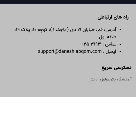
راه های ارتباطی
آدرس: قم، خیابان 19 دی ( باجک 1 )، کوچه 10، پلاک 19،
طبقه اول
تماس : 3193-025
ایمیل : support@daneshlabqom.com
دسترسی سریع
آزمایشگاه پاتوبیولوژی دانش
طراحی و توسعه توسط سُها سیستم