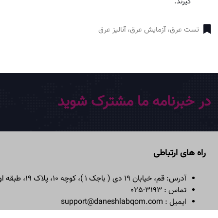
گیرند.
تست عرق، آزمایش عرق، آنالیز عرق
در خبرنامه ما مشترک شوید
راه های ارتباطی
آدرس: قم، خیابان 19 دی ( باجک 1 )، کوچه 10، پلاک 19، طبقه اول
تماس : 3193-025
ایمیل : support@daneshlabqom.com